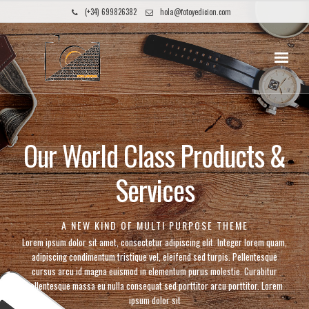
(+34) 699826382
hola@fotoyedicion.com
Our World Class Products &
Services
A NEW KIND OF MULTI PURPOSE THEME
Lorem ipsum dolor sit amet, consectetur adipiscing elit. Integer lorem quam,
adipiscing condimentum tristique vel, eleifend sed turpis. Pellentesque
cursus arcu id magna euismod in elementum purus molestie. Curabitur
pellentesque massa eu nulla consequat sed porttitor arcu porttitor. Lorem
ipsum dolor sit