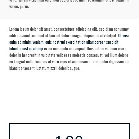
varius purus.
Lorem ipsum dolor sit amet, consectetuer adipiscing elit, sed diam nonummy
nibh euismod tincidunt ut laoreet dolore magna aliquam erat volutpat.
Ut wisi
enim ad minim veniam, quis nostrud exerci tation ullamcorper suscipit
lobortis nisl ut aliquip
ex ea commodo consequat. Duis autem vel eum iriure
dolor in hendrerit in vulputate velit esse molestie consequat, vel illum dolore
eu feugiat nulla facilisis at vero eros et accumsan et iusto odio dignissim qui
blandit praesent luptatum zzril delenit augue.