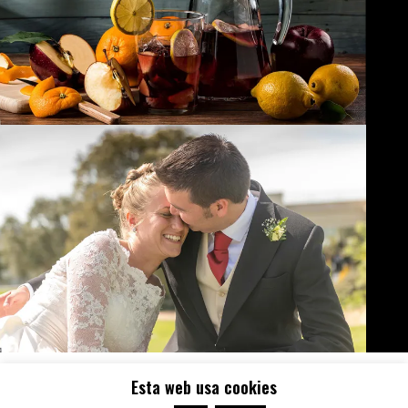
Inicio
Testimonios
Portfolio
Servicios
Quiénes somos
Contacto
Esta web usa cookies
Noticias