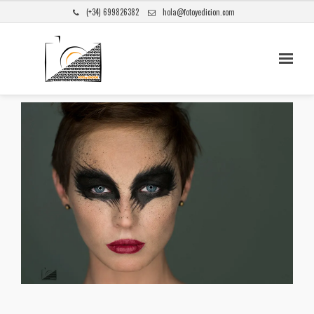
(+34) 699826382
hola@fotoyedicion.com