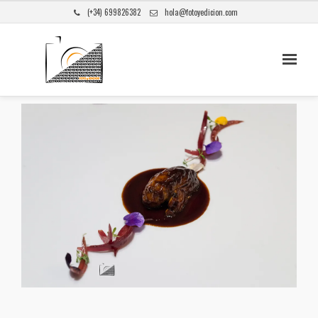
(+34) 699826382
hola@fotoyedicion.com