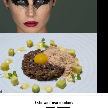
Inicio
Testimonios
Portfolio
Servicios
Quiénes somos
Contacto
Esta web usa cookies
Noticias