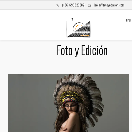
(+34) 699826382
hola@fotoyedicion.com
INI
Foto y Edición