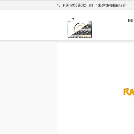
(+34) 699826382
hola@fotoyedicion.com
INI