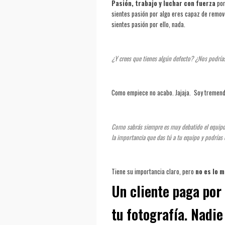
Pasión, trabajo y luchar con fuerza
por
sientes pasión por algo eres capaz de remove
sientes pasión por ello, nada.
¿Y crees que tienes algún defecto? ¿Nos podría
Como empiece no acabo. Jajaja. Soy t
remenda
Como sabrás siempre es muy debatido el equipo 
la importancia que das tú a tu equipo y podría
Tiene su importancia claro, pero
no es lo 
Un cliente paga por 
tu fotografía. Nadi