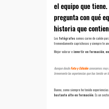
el equipo que tiene
pregunta con qué equ
historia que contien
Los
fotógrafos
somos carne de cañón par
tremendamente caprichosos y siempre te and
Mejor valorar e
invertir en formación
,
en
Aunque desde
Foto y Edición
conocemos muy bi
brevemente las experiencias que has tenido en l
Bueno, como siempre he tenido experiencias
bastante alto en formación
. Es un sect