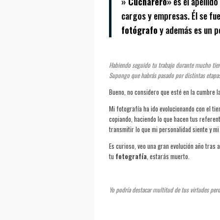
» Cucharero»
es el apellido
cargos y empresas. Él se fu
fotógrafo
y además es un p
Habiendo seguido tu trabajo durante mucho tie
Supongo que habrás pasado por distintas etapas 
Bueno, no considero que esté en la cumbre l
Mi fotografía ha ido evolucionando con el t
copiando, haciendo lo que hacen tus referent
transmitir lo que mi personalidad siente y mi
Es curioso, veo una gran evolución año tras a
tu
fotografía
, estarás muerto.
Yo podría destacar multitud de tus virtudes pero