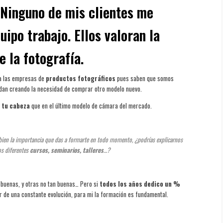
. Ninguno de mis clientes me
ipo trabajo. Ellos valoran la
e la fotografía.
a las empresas de
productos fotográficos
pues saben que somos
an creando la necesidad de comprar otro modelo nuevo.
 tu cabeza
que en el último modelo de cámara del mercado.
en la importancia que das a formarte en todo momento, ¿podrías explicarnos
os diferentes
cursos, seminarios, talleres
…?
 buenas, y otras no tan buenas… Pero si
todos los años dedico un %
or de una constante evolución, para mi la formación es fundamental.