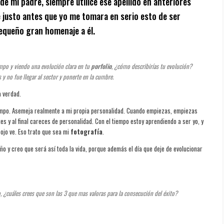
 de mi padre, siempre utilicé ese apellido en anteriores
e justo antes que yo me tomara en serio esto de ser
equeño gran homenaje a él.
mpo y viendo una evolución clara en tu
porfolio
, ¿cómo describirías tu evolución?
y no fue llegar al sector y ponerte en la cumbre.
a verdad.
iempo. Asemeja realmente a mi propia personalidad. Cuando empiezas, empiezas
es y al final careces de personalidad. Con el tiempo estoy aprendiendo a ser yo, y
 ojo ve. Eso trato que sea mi
fotografía
.
ño y creo que será así toda la vida, porque además el día que deje de evolucionar
, ¿cuáles crees que son las 3 que mas valoras para la consecución del éxito?