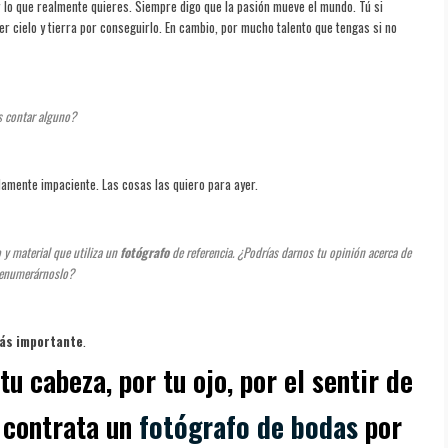
 lo que realmente quieres. Siempre digo que la pasión mueve el mundo. Tú si
r cielo y tierra por conseguirlo. En cambio, por mucho talento que tengas si no
s contar alguno?
mente impaciente. Las cosas las quiero para ayer.
y material que utiliza un
fotógrafo
de referencia. ¿Podrías darnos tu opinión acerca de
s enumerárnoslo?
más importante
.
tu cabeza, por tu ojo, por el sentir de
e contrata un
fotógrafo de bodas
por