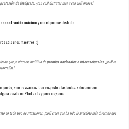
profesión de fotógrafo
, ¿con cuál disfrutas mas y con cuál menos?
concentración máximo
y con el que más disfruto.
otros sois unos maestros. ;)
viendo que ya atesoras multitud de
premios nacionales e internacionales
, ¿cuál es
fotografías?
que puedo, sino no avanzas.
Con respecto a las bodas: selección con
alguna cosilla en
Photoshop
pero muy poco.
isto en todo tipo de situaciones, ¿cuál crees que ha sido la anécdota más divertida que