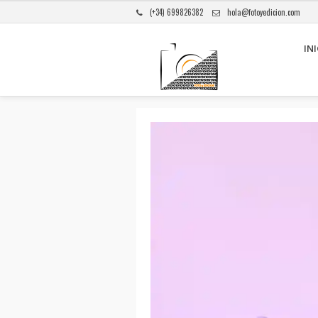
(+34) 699826382
hola@fotoyedicion.com
INI